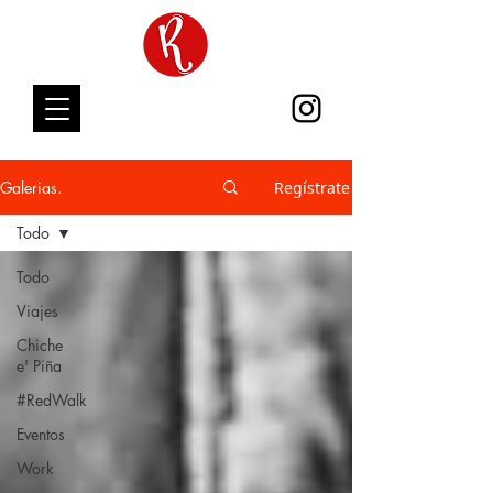
Galerias.
Regístrate
Todo
Todo
Viajes
Chiche
e' Piña
#RedWalk
Eventos
Work