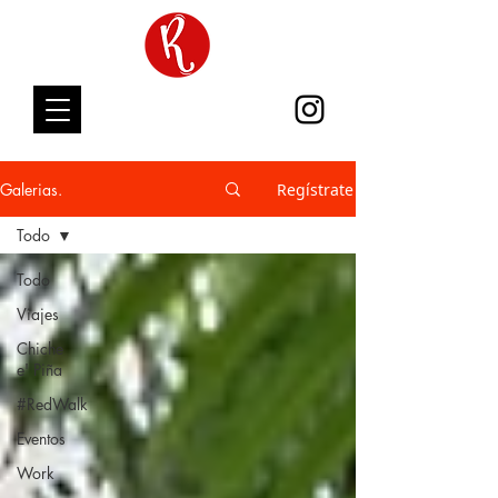
Galerias.
Regístrate
Todo
Todo
Viajes
Chiche
e' Piña
#RedWalk
Eventos
Work